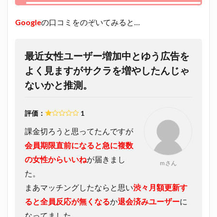
Google
の口コミをのぞいてみると…
最近女性ユーザー増加中とゆう広告を
よく見ますがサクラを増やしたんじゃ
ないかと推測。
評価：
1
課金切ろうと思ってたんですが
会員期限直前になると急に複数
の女性からいいね
が届きまし
ｍさん
た。
まあマッチングしたならと思い
渋々月額更新す
ると全員反応が無くなる
か
退会済みユーザー
に
なってました。