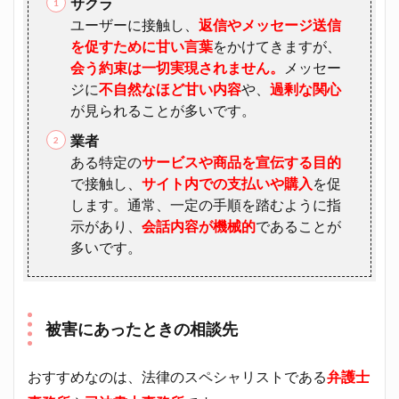
サクラ
ユーザーに接触し、
返信やメッセージ送信
を促すために甘い言葉
をかけてきますが、
会う約束は一切実現されません。
メッセー
ジに
不自然なほど甘い内容
や、
過剰な関心
が見られることが多いです。
業者
ある特定の
サ
ービスや商品を宣伝する目的
で接触し、
サイト内での支払いや購入
を促
します。通常、一定の手順を踏むように指
示があり、
会話内容が機械的
であることが
多いです。
被害にあったときの相談先
おすすめなのは、法律のスペシャリストである
弁護士