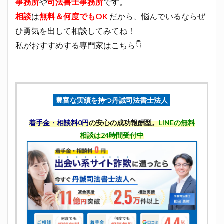
事務所
や
司法書士事務所
です。
相談
は
無料＆何度でもOK
だから、悩んでいるならぜ
ひ勇気を出して相談してみてね！
私がおすすめする専門家はこちら👇
豊富な実績を持つ丹誠司法書士法人
着手金・相談料0円
の安心の成功報酬型。
LINEの無料
相談は24時間受付中