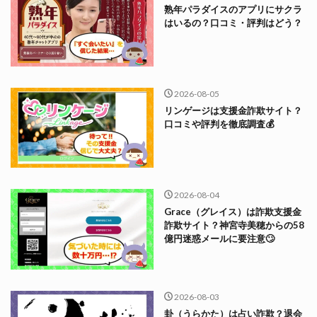
熟年パラダイスのアプリにサクラ
はいるの？口コミ・評判はどう？
2026-08-05
リンゲージは支援金詐欺サイト？
口コミや評判を徹底調査💰
2026-08-04
Grace（グレイス）は詐欺支援金
詐欺サイト？神宮寺美穂からの58
億円迷惑メールに要注意🙄
2026-08-03
卦（うらかた）は占い詐欺？退会