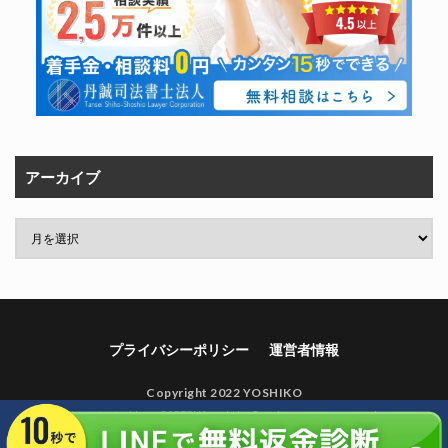
アーカイブ
プライバシーポリシー
運営者情報
Copyright 2022 YOSHIKO
This site is protected by reCAPTCHA and the Google
Privacy Policy
and
Terms of
Service
apply.