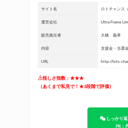
サイト名
ロトチャンス（L
運営会社
Ultra Frame Li
販売責任者
大橋 義孝
内容
支援金・当選
URL
http://loto-ch
怪しさ指数：★★★
（あくまで私見で！★3段階で評価）
しっかり返
PR：