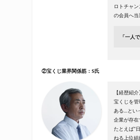
ロトチャン
の会員へ当
「一人で
②
宝くじ業界関係筋：S氏
【経歴紹介
宝くじを管
ある…とい
企業が存在
たとえば“
ねる上位組