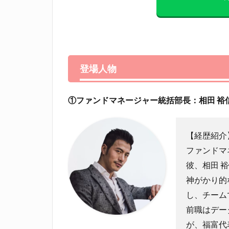
登場人物
①
ファンドマネージャー統括部長：相田 裕
【経歴紹介
ファンドマ
彼、相田 
神がかり的
し、チーム
前職はデー
が、福富代