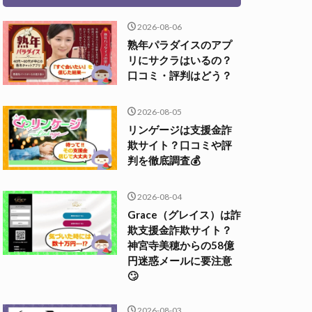
2026-08-06
熟年パラダイスのアプ
リにサクラはいるの？
口コミ・評判はどう？
2026-08-05
リンゲージは支援金詐
欺サイト？口コミや評
判を徹底調査💰
2026-08-04
Grace（グレイス）は詐
欺支援金詐欺サイト？
神宮寺美穂からの58億
円迷惑メールに要注意
🙄
2026-08-03