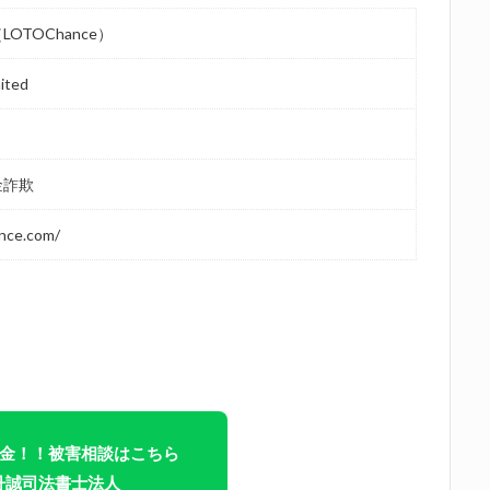
OTOChance）
mited
金詐欺
ance.com/
金！！被害相談はこちら
丹誠司法書士法人